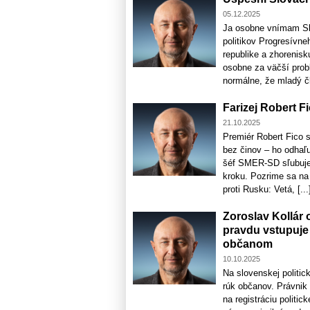
05.12.2025
Ja osobne vnímam Slo
politikov Progresívn
republike a zhorenisku
osobne za väčší prob
normálne, že mladý člo
Farizej Robert F
21.10.2025
Premiér Robert Fico s
bez činov – ho odhaľu
šéf SMER-SD sľubuje 
kroku. Pozrime sa na 
proti Rusku: Vetá, [...
Zoroslav Kollár 
pravdu vstupuje d
občanom
10.10.2025
Na slovenskej politic
rúk občanov. Právnik 
na registráciu politic