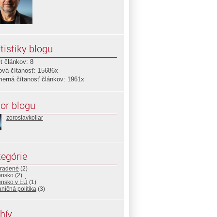
tistiky blogu
t článkov: 8
ová čítanosť: 15686x
merná čítanosť článkov: 1961x
or blogu
zoroslavkollar
egórie
radené
(2)
ensko
(2)
ensko v EÚ
(1)
ničná politika
(3)
hív