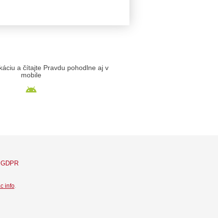
likáciu a čítajte Pravdu pohodlne aj v
mobile
GDPR
c info
.