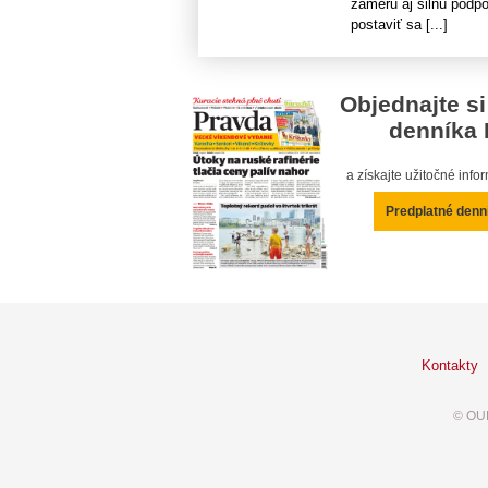
zámeru aj silnú podpo
postaviť sa [...]
Objednajte si
denníka 
a získajte užitočné inf
Predplatné denn
Kontakty
© OUR