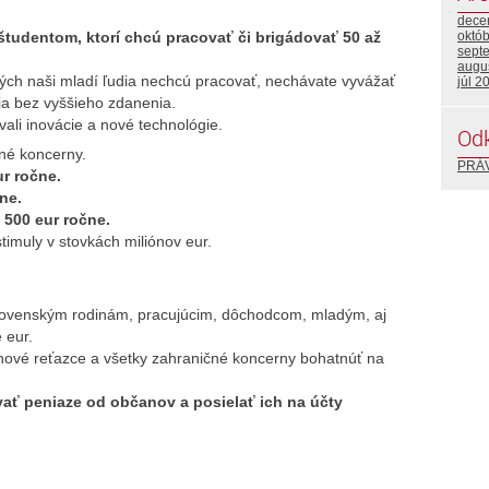
dece
októ
študentom, ktorí chcú pracovať či brigádovať 50 až
sept
augu
rých naši mladí ľudia nechcú pracovať, nechávate vyvážať
júl 2
čia bez vyššieho zdanenia.
ali inovácie a nové technológie.
Od
čné koncerny.
PRÁ
ur ročne.
ne.
 500 eur ročne.
imuly v stovkách miliónov eur.
slovenským rodinám, pracujúcim, dôchodcom, mladým, aj
 eur.
inové reťazce a všetky zahraničné koncerny bohatnúť na
ovať peniaze od občanov a posielať ich na účty