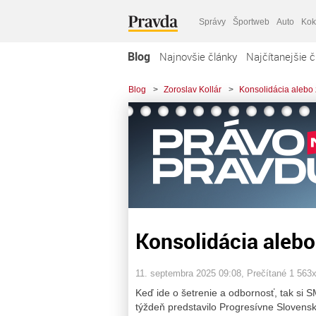
Správy
Športweb
Auto
Kok
Blog
Najnovšie články
Najčítanejšie č
Blog
>
Zoroslav Kollár
>
Konsolidácia alebo 
Konsolidácia alebo
11. septembra 2025 09:08
, Prečítané 1 563
Keď ide o šetrenie a odbornosť, tak si
týždeň predstavilo Progresívne Slovensk