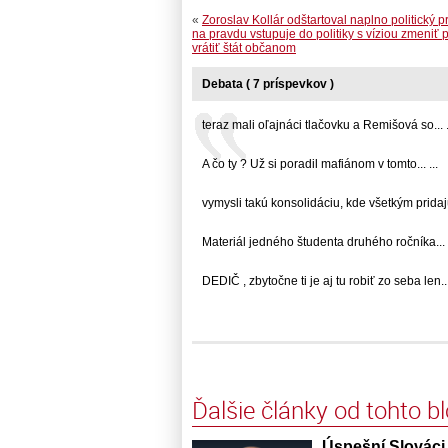
«
Zoroslav Kollár odštartoval naplno politický p
na pravdu vstupuje do politiky s víziou zmeniť p
vrátiť štát občanom
Debata ( 7 príspevkov )
teraz mali oľajnáci tlačovku a Remišová so... .
A čo ty ? Už si poradil mafiánom v tomto... ...
vymysli takú konsolidáciu, kde všetkým pridajú.
Materiál jedného študenta druhého ročníka... .
DEDIČ , zbytočne ti je aj tu robiť zo seba len... 
Ďalšie články od tohto b
Úspešní Slováci 