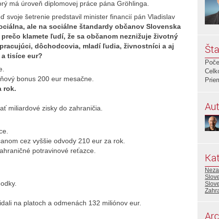
torý má úroveň diplomovej práce pána Gröhlinga.
ď svoje šetrenie predstavil minister financií pán Vladislav
 sociálna, ale na sociálne štandardy občanov Slovenska
 prečo klamete ľudí, že sa občanom neznižuje životný
 pracujúci, dôchodcovia, mladí ľudia, živnostníci a aj
Šta
a tisíce eur?
Poče
e.
Celk
daňový bonus 200 eur mesačne.
Prie
 rok.
.
Aut
ť miliardové zisky do zahraničia.
ce.
čanom cez vyššie odvody 210 eur za rok.
zahraničné potravinové reťazce.
Kat
Neza
Slov
hodky.
Slov
Zahra
idali na platoch a odmenách 132 miliónov eur.
Arc