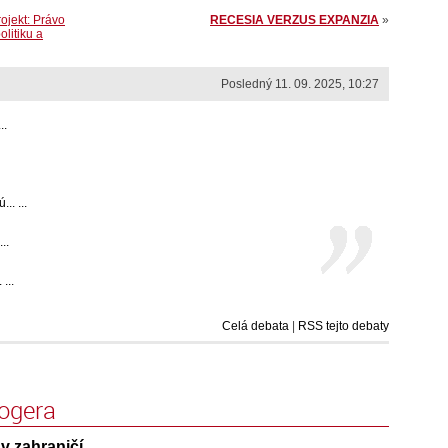
rojekt: Právo
RECESIA VERZUS EXPANZIA
»
olitiku a
Posledný 11. 09. 2025, 10:27
..
.. ...
..
...
Celá debata
|
RSS tejto debaty
logera
v zahraničí