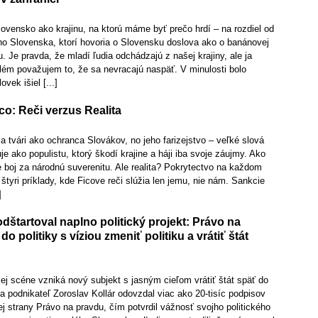
vensko ako krajinu, na ktorú máme byť prečo hrdí – na rozdiel od
eho Slovenska, ktorí hovoria o Slovensku doslova ako o banánovej
. Je pravda, že mladí ľudia odchádzajú z našej krajiny, ale ja
lém považujem to, že sa nevracajú naspäť. V minulosti bolo
vek išiel [...]
ico: Reči verzus Realita
a tvári ako ochranca Slovákov, no jeho farizejstvo – veľké slová
je ako populistu, ktorý škodí krajine a háji iba svoje záujmy. Ako
boj za národnú suverenitu. Ale realita? Pokrytectvo na každom
štyri príklady, kde Ficove reči slúžia len jemu, nie nám. Sankcie
]
odštartoval naplno politický projekt: Právo na
o politiky s víziou zmeniť politiku a vrátiť štát
kej scéne vzniká nový subjekt s jasným cieľom vrátiť štát späť do
a podnikateľ Zoroslav Kollár odovzdal viac ako 20-tisíc podpisov
kej strany Právo na pravdu, čím potvrdil vážnosť svojho politického