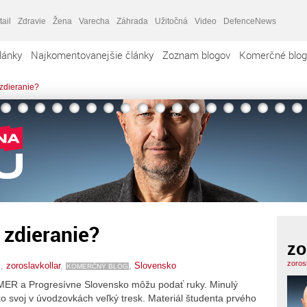
tail
Zdravie
Žena
Varecha
Záhrada
Užitočná
Video
DefenceNews
lánky
Najkomentovanejšie články
Zoznam blogov
Komerčné blog
zdieranie?
 zdieranie?
zo
zoros
x,
zoroslavkollar
,
,
Slovensko
KOMERČNÝ BLOG
 SMER a Progresívne Slovensko môžu podať ruky. Minulý
o svoj v úvodzovkách veľký tresk. Materiál študenta prvého