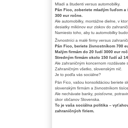
Mladí a študenti versus automobilky.
Pán Fico, zoberiete mladým ľuďom a 
300 eur ročne.
Ale automobilky, montážne dielne, v kto
desiatky miliónov eur ziskov do zahrani
Namiesto toho, aby tu automobilky budov
Živnostníci a malé firmy versus zahrani
Pán Fico, beriete živnostníkom 700 e
Malým firmám do 20 ľudí 3000 eur roč
Stredným firmám okolo 150 ľudí až 14
Ale zahraničným koncernom rozdávate st
Zahraničným všetko, slovenským nič.
Je to podľa vás sociálne?
Pán Fico, vašou konsolidáciou beriete 
slovenským firmám a živnostníkom tisíce
Ale nechávate banky, poisťovne, potrav
úkor občanov Slovenska.
To je vaša sociálna politika – vyťah
zahraničných firiem.