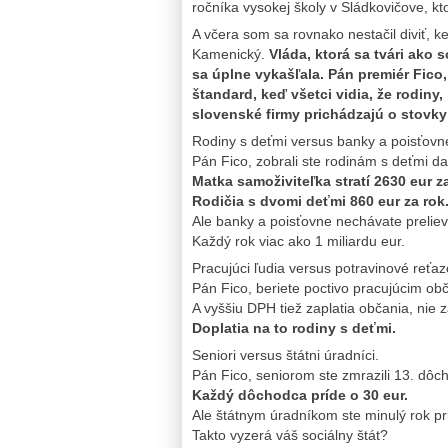
ročníka vysokej školy v Sládkovičove, k
A včera som sa rovnako nestačil diviť, ke
Kamenický.
Vláda, ktorá sa tvári ako
sa úplne vykašľala.
Pán premiér Fico,
štandard, keď všetci vidia, že rodiny,
slovenské firmy prichádzajú o stovky 
Rodiny s deťmi versus banky a poisťovn
Pán Fico, zobrali ste rodinám s deťmi 
Matka samoživiteľka stratí 2630 eur za
Rodičia s dvomi deťmi 860 eur za rok
Ale banky a poisťovne nechávate prelieva
Každý rok viac ako 1 miliardu eur.
Pracujúci ľudia versus potravinové reťaz
Pán Fico, beriete poctivo pracujúcim ob
A vyššiu DPH tiež zaplatia občania, nie 
Doplatia na to rodiny s deťmi.
Seniori versus štátni úradníci.
Pán Fico, seniorom ste zmrazili 13. dôc
Každý dôchodca príde o 30 eur.
Ale štátnym úradníkom ste minulý rok pr
Takto vyzerá váš sociálny štát?