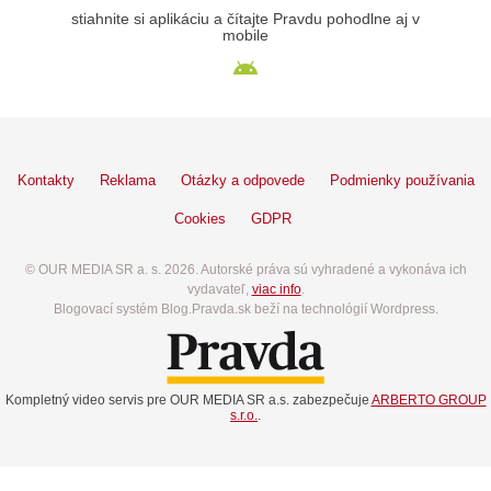
stiahnite si aplikáciu a čítajte Pravdu pohodlne aj v
mobile
Kontakty
Reklama
Otázky a odpovede
Podmienky používania
Cookies
GDPR
© OUR MEDIA SR a. s. 2026. Autorské práva sú vyhradené a vykonáva ich
vydavateľ,
viac info
.
Blogovací systém Blog.Pravda.sk beží na technológií Wordpress.
Kompletný video servis pre OUR MEDIA SR a.s. zabezpečuje
ARBERTO GROUP
s.r.o.
.