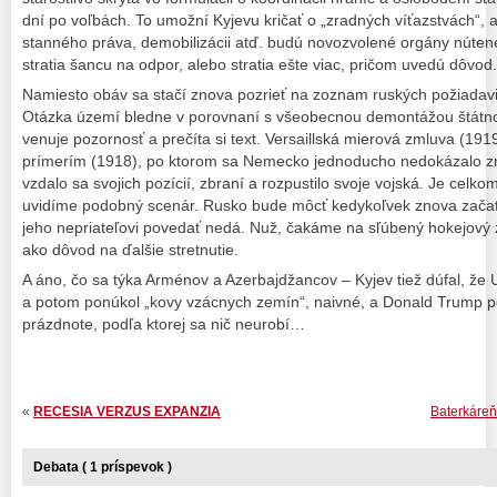
dní po voľbách. To umožní Kyjevu kričať o „zradných víťazstvách“, 
stanného práva, demobilizácii atď. budú novozvolené orgány nútené
stratia šancu na odpor, alebo stratia ešte viac, pričom uvedú dôvod.
Namiesto obáv sa stačí znova pozrieť na zoznam ruských požiadav
Otázka území bledne v porovnaní s všeobecnou demontážou štátnos
venuje pozornosť a prečíta si text. Versaillská mierová zmluva (1
prímerím (1918), po ktorom sa Nemecko jednoducho nedokázalo z
vzdalo sa svojich pozícií, zbraní a rozpustilo svoje vojská. Je celk
uvidíme podobný scenár. Rusko bude môcť kedykoľvek znova začať 
jeho nepriateľovi povedať nedá. Nuž, čakáme na sľúbený hokejov
ako dôvod na ďalšie stretnutie.
A áno, čo sa týka Arménov a Azerbajdžancov – Kyjev tiež dúfal, že
a potom ponúkol „kovy vzácnych zemín“, naivné, a Donald Trump p
prázdnote, podľa ktorej sa nič neurobí…
«
RECESIA VERZUS EXPANZIA
Baterkáreň
Debata ( 1 príspevok )