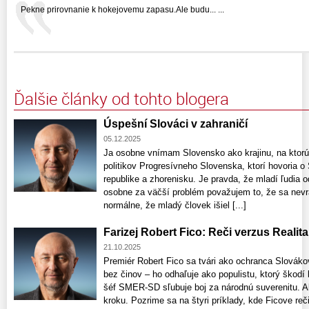
Pekne prirovnanie k hokejovemu zapasu.Ale budu... ...
Ďalšie články od tohto blogera
Úspešní Slováci v zahraničí
05.12.2025
Ja osobne vnímam Slovensko ako krajinu, na ktorú
politikov Progresívneho Slovenska, ktorí hovoria 
republike a zhorenisku. Je pravda, že mladí ľudia od
osobne za väčší problém považujem to, že sa nevra
normálne, že mladý človek išiel [...]
Farizej Robert Fico: Reči verzus Realita
21.10.2025
Premiér Robert Fico sa tvári ako ochranca Slovákov
bez činov – ho odhaľuje ako populistu, ktorý škodí 
šéf SMER-SD sľubuje boj za národnú suverenitu. A
kroku. Pozrime sa na štyri príklady, kde Ficove reč