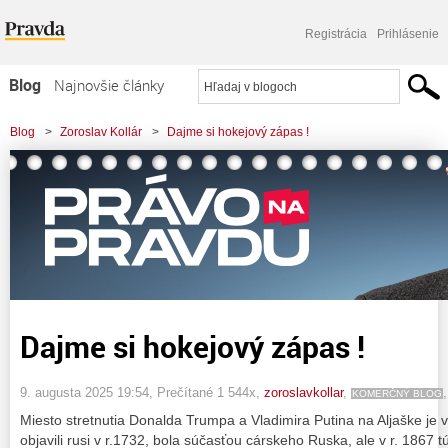
Registrácia
Prihlásenie
Blog
Najnovšie články
Najčítanejšie články
Blog
>
Zoroslav Kollár
>
Dajme si hokejový zápas !
Najkomentovanejšie články
Zoznam blogov
Komerčné blogy
Dajme si hokejový zápas !
9. augusta 2025 19:54
, Prečítané 1 544x,
zoroslavkollar
,
KOMERČNÝ BLOG
Miesto stretnutia Donalda Trumpa a Vladimira Putina na Aljaške je v
objavili rusi v r.1732, bola súčasťou cárskeho Ruska, ale v r. 1867 tú