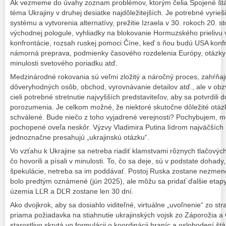
Ak vezmeme do úvahy zoznam problémov, ktorým čelia Spojené štá
téma Ukrajiny v druhej desiatke najdôležitejších. Je potrebné vyrie
systému a vytvorenia alternatívy, prežitie Izraela v 30. rokoch 20. s
východnej pologule, vyhliadky na blokovanie Hormuzského prielivu v
konfrontácie, rozsah ruskej pomoci Číne, keď s ňou budú USA konf
námorná preprava, podmienky časového rozdelenia Európy, otázky b
minulosti svetového poriadku atď.
Medzinárodné rokovania sú veľmi zložitý a náročný proces, zahŕňaj
dôveryhodných osôb, obchod, vyrovnávanie detailov atď., ale v obzv
cieli potrebné stretnutie najvyšších predstaviteľov, aby sa potvrdil
porozumenia. Je celkom možné, že niektoré skutočne dôležité otáz
schválené. Bude niečo z toho vyjadrené verejnosti? Pochybujem, m
pochopené oveľa neskôr. Výzvy Vladimira Putina lídrom najväčších
jednoznačne presahujú „ukrajinskú otázku“.
Vo vzťahu k Ukrajine sa netreba riadiť klamstvami rôznych tlačových 
čo hovorili a písali v minulosti. To, čo sa deje, sú v podstate dohad
špekulácie, netreba sa im poddávať. Postoj Ruska zostane nezmene
bolo predtým oznámené (jún 2025), ale môžu sa pridať ďalšie etapy,
územia LĽR a DĽR zostane len 30 dní.
Ako dvojkrok, aby sa dosiahlo viditeľné, virtuálne „uvoľnenie“ zo s
priama požiadavka na stiahnutie ukrajinských vojsk zo Záporožia a
starostlivo skrytá vo formulácii o koordinácii hraníc a oslobodení š